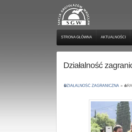
STRONA GŁÓWNA
AKTUALNOŚCI
Działalność zagrani
DZIAŁALNOŚĆ ZAGRANICZNA
»
ARA