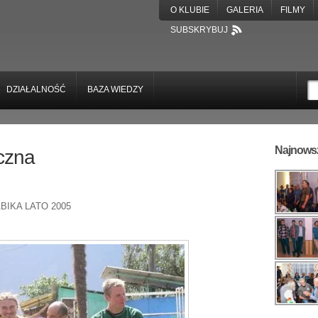
O KLUBIE
GALERIA
FILMY
SUBSKRYBUJ
DZIAŁALNOŚĆ
BAZA WIEDZY
Najnowsz
czna
BIKA LATO 2005