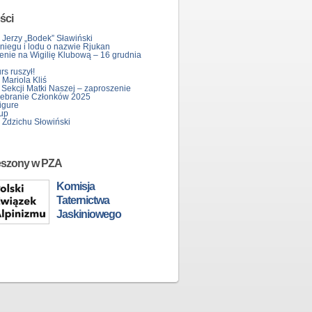
ści
 Jerzy „Bodek” Sławiński
śniegu i lodu o nazwie Rjukan
enie na Wigilię Klubową – 16 grudnia
s ruszył!
Mariola Kliś
 Sekcji Matki Naszej – zaproszenie
ebranie Członków 2025
igure
up
 Zdzichu Słowiński
eszony w PZA
Komisja
Taternictwa
Jaskiniowego