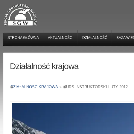
STRONA GŁÓWNA
AKTUALNOŚCI
DZIAŁALNOŚĆ
BAZA WIE
Działalność krajowa
DZIAŁALNOŚĆ KRAJOWA
»
KURS INSTRUKTORSKI LUTY 2012