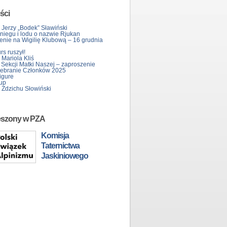
ści
 Jerzy „Bodek” Sławiński
śniegu i lodu o nazwie Rjukan
enie na Wigilię Klubową – 16 grudnia
s ruszył!
Mariola Kliś
 Sekcji Matki Naszej – zaproszenie
ebranie Członków 2025
igure
up
 Zdzichu Słowiński
eszony w PZA
Komisja
Taternictwa
Jaskiniowego