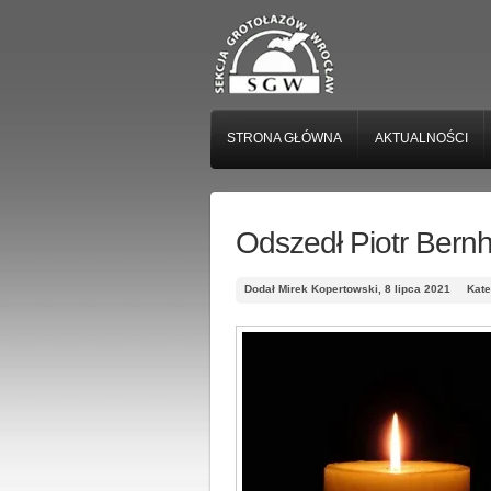
STRONA GŁÓWNA
AKTUALNOŚCI
Odszedł Piotr Bern
Dodał Mirek Kopertowski, 8 lipca 2021
Kate