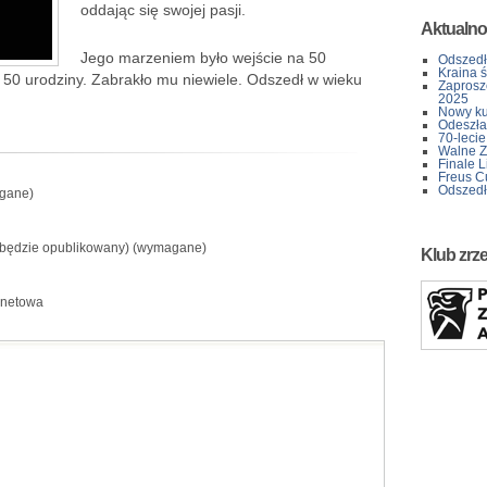
oddając się swojej pasji.
Aktualno
Jego marzeniem było wejście na 50
Odszedł
Kraina 
a 50 urodziny. Zabrakło mu niewiele. Odszedł w wieku
Zaprosz
2025
Nowy kur
Odeszła 
70-lecie
Walne Z
Finale L
Freus C
Odszedł
gane)
e będzie opublikowany) (wymagane)
Klub zrz
rnetowa