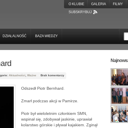
O KLUBIE
GALERIA
FILMY
SUBSKRYBUJ
DZIAŁALNOŚĆ
BAZA WIEDZY
Najnowsz
hard
gorie:
Aktualności
,
Ważne
Brak komentarzy
Odszedł Piotr Bernhard.
Zmarł podczas akcji w Pamirze.
Piotr był wieloletnim członkiem SMN,
wspinał się, zdobywał jaskinie, uprawiał
kolarstwo górskie i pływał kajakiem. Zginął