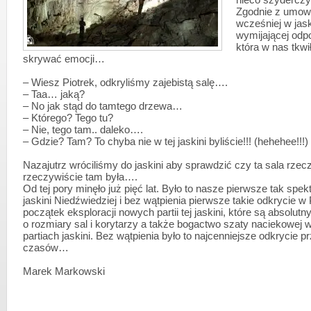
nieco szydercz
Zgodnie z umową
wcześniej w jask
wymijającej odp
która w nas tkwi
skrywać emocji…
– Wiesz Piotrek, odkryliśmy zajebistą salę….
– Taa… jaką?
– No jak stąd do tamtego drzewa…
– Którego? Tego tu?
– Nie, tego tam.. daleko….
– Gdzie? Tam? To chyba nie w tej jaskini byliście!!! (hehehee!!!)
Nazajutrz wróciliśmy do jaskini aby sprawdzić czy ta sala rzec
rzeczywiście tam była….
Od tej pory minęło już pięć lat. Było to nasze pierwsze tak spe
jaskini Niedźwiedziej i bez wątpienia pierwsze takie odkrycie w
początek eksploracji nowych partii tej jaskini, które są absolut
o rozmiary sal i korytarzy a także bogactwo szaty naciekowej 
partiach jaskini. Bez wątpienia było to najcenniejsze odkrycie p
czasów…
Marek Markowski