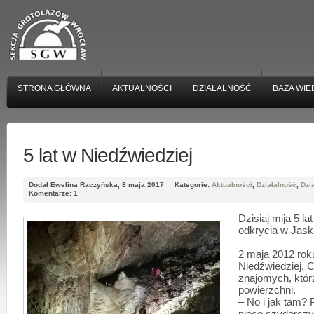
STRONA GŁÓWNA
AKTUALNOŚCI
DZIAŁALNOŚĆ
BAZA WIE
5 lat w Niedźwiedziej
Dodał Ewelina Raczyńska, 8 maja 2017
Kategorie:
Aktualności
,
Działalność
,
Dzi
Komentarze: 1
Dzisiaj mija 5 la
odkrycia w Jask
2 maja 2012 rok
Niedźwiedziej. 
znajomych, któr
powierzchni.
– No i jak tam? 