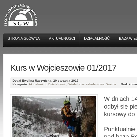
STRONA GŁÓWNA
AKTUALNOŚCI
DZIAŁALNOŚĆ
BAZA WIE
Kurs w Wojcieszowie 01/2017
Dodał Ewelina Raczyńska, 20 stycznia 2017
Kategorie:
Aktualności
,
Działalność
,
Działalność szkoleniowa
,
Ważne
Brak kome
W dniach 14
odbył się p
kursowy do
Punktualnie 
pod bazą Bo