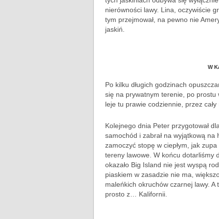
tych jaskiniach odbywa się wyłącznie
nierówności lawy. Lina, oczywiście gr
tym przejmował, na pewno nie Ameryk
jaskiń.
W Ka
Po kilku długich godzinach opuszc
się na prywatnym terenie, po prost
leje tu prawie codziennie, przez cały 
Kolejnego dnia Peter przygotował d
samochód i zabrał na wyjątkową na 
zamoczyć stopę w ciepłym, jak zupa 
tereny lawowe. W końcu dotarliśmy d
okazało Big Island nie jest wyspą ro
piaskiem w zasadzie nie ma, większo
maleńkich okruchów czarnej lawy. A t
prosto z… Kalifornii.