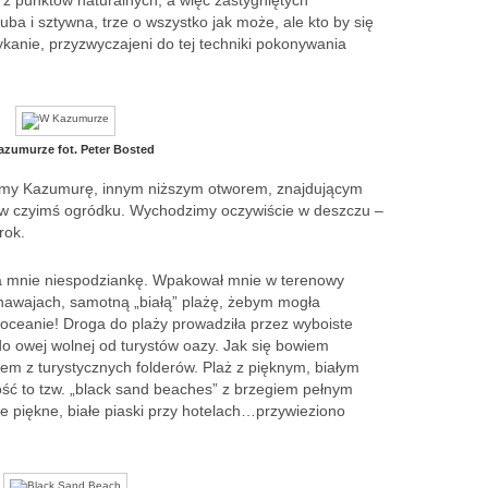
 z punktów naturalnych, a więc zastygniętych
uba i sztywna, trze o wszystko jak może, ale kto by się
anie, przyzwyczajeni do tej techniki pokonywania
zumurze fot. Peter Bosted
zamy Kazumurę, innym niższym otworem, znajdującym
u w czyimś ogródku. Wychodzimy oczywiście w deszczu –
rok.
la mnie niespodziankę. Wpakował mnie w terenowy
hawajach, samotną „białą” plażę, żebym mogła
oceanie! Droga do plaży prowadziła przez wyboiste
o owej wolnej od turystów oazy. Jak się bowiem
dem z turystycznych folderów. Plaż z pięknym, białym
ść to tzw. „black sand beaches” z brzegiem pełnym
e piękne, białe piaski przy hotelach…przywieziono