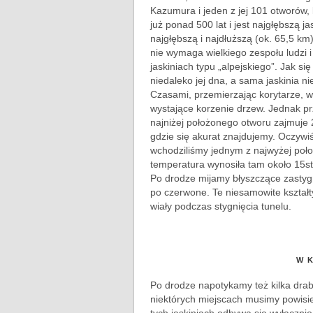
Kazumura i jeden z jej 101 otworów, 
już ponad 500 lat i jest najgłębszą 
najgłębszą i najdłuższą (ok. 65,5 km
nie wymaga wielkiego zespołu ludzi i
jaskiniach typu „alpejskiego”. Jak s
niedaleko jej dna, a sama jaskinia n
Czasami, przemierzając korytarze, wi
wystające korzenie drzew. Jednak p
najniżej położonego otworu zajmuje 
gdzie się akurat znajdujemy. Oczywi
wchodziliśmy jednym z najwyżej poło
temperatura wynosiła tam około 15st
Po drodze mijamy błyszczące zastyg
po czerwone. Te niesamowite kształt
wiały podczas stygnięcia tunelu.
W Ka
Po drodze napotykamy też kilka dra
niektórych miejscach musimy powisie