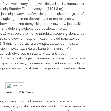
którym wejdziemy do tej wielkiej jaskini. Kazumura ma
jaskinią Stanów Zjednoczonych (1101,8 m) oraz
) jaskinią lawową na świecie. Jednak eksploracja „dna”
 długich godzin na dotarcie, jak to ma miejsce w
ię bowiem można domyślić, jeden z otworów jest całkiem
ie znajduje się głęboko pod powierzchnią ziemi.
dać w stropie promienie przebijającego się słońca lub
rzejście głównym ciągiem Kazumury od najwyżej do
2–3 dni. Temperatura wewnątrz zależy od miejsca,
ście im wyżej szczytu wulkanu tym zimniej. My
żonych otworów, u szczytu krateru Kilauea,
 C. Sama jaskinia jest niesamowita w swych kształtach.
nięte morza lawy, czasem różnych kolorów, od żółtych
y powstały min na skutek huraganowych wiatrów, które
zumurze fot. Peter Bosted
bin, służących do pokonania małych prożków, w
ć linę, żeby dostać się na dno studni. Poręczowanie w