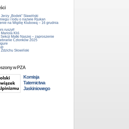
ści
 Jerzy „Bodek” Sławiński
śniegu i lodu o nazwie Rjukan
enie na Wigilię Klubową – 16 grudnia
s ruszył!
Mariola Kliś
 Sekcji Matki Naszej – zaproszenie
ebranie Członków 2025
igure
up
 Zdzichu Słowiński
eszony w PZA
Komisja
Taternictwa
Jaskiniowego