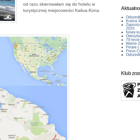
od razu skierowałam się do hotelu w
Aktualno
turystycznej miejscowości Kailua-Kona.
Odszedł
Kraina 
Zaprosz
2025
Nowy kur
Odeszła 
70-lecie
Walne Z
Finale L
Freus C
Odszedł
Klub zrz