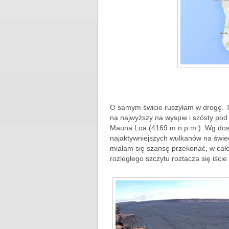
O samym świcie ruszyłam w drogę. T
na najwyższy na wyspie i szósty pod
Mauna Loa (4169 m n.p.m.). Wg dost
najaktywniejszych wulkanów na świeci
miałam się szansę przekonać, w cało
rozległego szczytu roztacza się iści