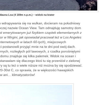
Mauna Loa (4 169m n.p.m.) – widok na krater
 wdrapywania się na wulkan, docieram na południowy
roczej nazwie Ocean View. Tam odnajduję samotny dom
est emerytowanym już fizykiem cząstek elementarnych z
or w Wirgini, jak opowiadał pracował też w Los Angeles
nternetowych w latach 60-tych
), miejscowych
i postanowili przyjąć mnie na te dni pod swój dach.
rnych, rozległych pól lawowych, z rzadka porośniętymi
 domu znajduje się kilka palemek. Widok na ocean i
tanawiam się dlaczego ktoś tu się przeniósł z zielonej
ury są tu też o wiele niższe niż można by się spodziewać.
0-30st C, co sprawia, że w większości hawajskich
ów ani… klimatyzatorów!