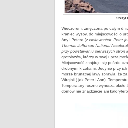
Szczyt 
Wieczorem, zmęczona po całym dniu
kraniec wyspy, do miejscowości o u
Any i Petera (
z ciekawostek: Peter j
Thomas Jefferson National Accelerat
przy powstawaniu pierwszych stron i
grotołazów, którzy w swej uprzejmośc
Miejscowość znajduje się pośród cza
drobnymi krzakami. Jedynie przy ich
morze brunatnej lawy sprawia, że zas
Wirginii ( jak Peter i Ann). Temperat
Temperatury roczne wynoszą około 2
domów nie znajdziecie ani kaloryfer