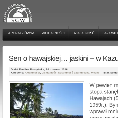
STRONA GŁÓWNA
AKTUALNOŚCI
DZIAŁALNOŚĆ
BAZA WIE
Sen o hawajskiej… jaskini – w Ka
Dodał Ewelina Raczyńska, 14 czerwca 2016
Kategorie:
Aktualności
,
Działalność
,
Działalność zagraniczna
,
Ważne
Brak kome
W pewien m
stopa stanęł
Hawajach (
1959r.). Byn
wprawił mnie