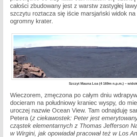
całości zbudowany jest z warstw zastygłej lawy
szczytu roztacza się iście marsjański widok na
ogromny krater.
Szczyt Mauna Loa (4 169m n.p.m.) – widok
Wieczorem, zmęczona po całym dniu wdrapywa
docieram na południowy kraniec wyspy, do mie
uroczej nazwie Ocean View. Tam odnajduję s
Petera (
z ciekawostek: Peter jest emerytowany
cząstek elementarnych z Thomas Jefferson Nat
w Wirgini, jak opowiadał pracował też w Los A