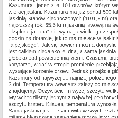
Kazumura i jeden z jej 101 otworów, którym we
wielkiej jaskini. Kazumura ma już ponad 500 lat
jaskinią Stanów Zjednoczonych (1101,8 m) oraz
najdłuższą (ok. 65,5 km) jaskinią lawową na ś
eksploracja „dna” nie wymaga wielkiego zespołu
godzin na dotarcie, jak to ma miejsce w jaskin
„alpejskiego”. Jak się bowiem można domyślić
jest całkiem niedaleko jej dna, a sama jaskinia 
głęboko pod powierzchnią ziemi. Czasami, prz
korytarze, widać w stropie promienie przebijaj
wystające korzenie drzew. Jednak przejście g
Kazumury od najwyżej do najniżej położonego 
3 dni. Temperatura wewnątrz zależy od miejsca
znajdujemy. Oczywiście im wyżej szczytu wulk
My wchodziliśmy jednym z najwyżej położonyc
szczytu krateru Kilauea, temperatura wynosiła
Sama jaskinia jest niesamowita w swych kszta
mijamy błyszczące zastygnięte morza lawy, c