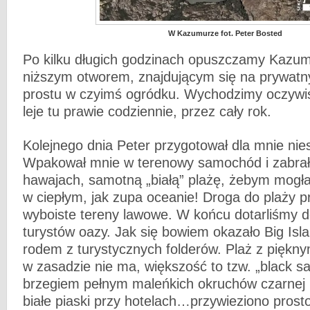
W Kazumurze fot. Peter Bosted
Po kilku długich godzinach opuszczamy Kazu
niższym otworem, znajdującym się na prywatn
prostu w czyimś ogródku. Wychodzimy oczywi
leje tu prawie codziennie, przez cały rok.
Kolejnego dnia Peter przygotował dla mnie nie
Wpakował mnie w terenowy samochód i zabrał
hawajach, samotną „białą” plażę, żebym mogł
w ciepłym, jak zupa oceanie! Droga do plaży p
wyboiste tereny lawowe. W końcu dotarliśmy d
turystów oazy. Jak się bowiem okazało Big Isla
rodem z turystycznych folderów. Plaż z piękny
w zasadzie nie ma, większość to tzw. „black s
brzegiem pełnym maleńkich okruchów czarnej l
białe piaski przy hotelach…przywieziono prosto