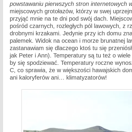
powstawaniu pierwszych stron internetowych w
miejscowych grotołazów, którzy w swej uprzejm
przyjąć mnie na te dni pod swój dach. Miejsco
pośród czarnych, rozległych pól lawowych, z r
drobnymi krzakami. Jedynie przy ich domu znaj
palemek. Widok na ocean i morze brunatnej la
zastanawiam się dlaczego ktoś tu się przeniósł z
jak Peter i Ann). Temperatury są tu też o wiel
by się spodziewać. Temperatury roczne wynos
C, co sprawia, że w większości hawajskich dom
ani kaloryferów ani… klimatyzatorów!