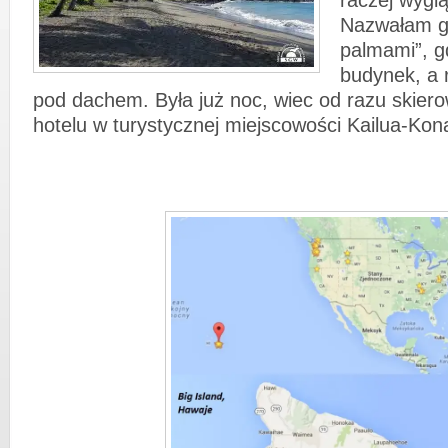
raczej wyglą
Nazwałam go
palmami”, gd
budynek, a r
pod dachem. Była już noc, wiec od razu skier
hotelu w turystycznej miejscowości Kailua-Kon