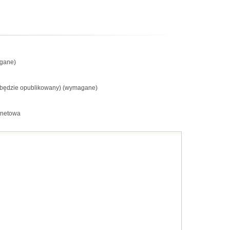
gane)
e będzie opublikowany) (wymagane)
rnetowa