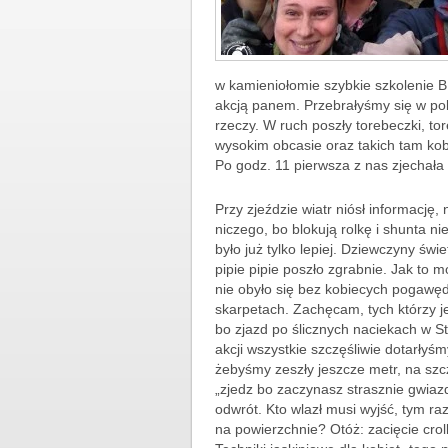
w kamieniołomie szybkie szkolenie 
akcją panem. Przebrałyśmy się w po
rzeczy. W ruch poszły torebeczki, to
wysokim obcasie oraz takich tam kob
Po godz. 11 pierwsza z nas zjechał
Przy zjeździe wiatr niósł informację,
niczego, bo blokują rolkę i shunta ni
było już tylko lepiej. Dziewczyny św
pipie pipie poszło zgrabnie. Jak to
nie obyło się bez kobiecych pogawęd
skarpetach. Zachęcam, tych którzy je
bo zjazd po ślicznych naciekach w S
akcji wszystkie szczęśliwie dotarłyś
żebyśmy zeszły jeszcze metr, na szc
„zjedz bo zaczynasz strasznie gwi
odwrót. Kto wlazł musi wyjść, tym r
na powierzchnie? Otóż: zacięcie croll