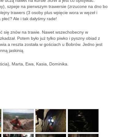
 nie uczą nawet na kursie SGW a jest co opisywać:
oby), szpeje na pierwszym trawersie (zrzucone na dno bo
olejny trawers (3 osoby plus wpięcie wora w węzeł i
 płeć? Ale i tak dałyśmy rade!
źć się znów na trawie. Nawet wszechobecny w
szkadzał. Potem było już tylko piwko i pyszny obiad z
wia a reszta została w gościach u Bobrów. Jedno jest
nną jaskinią.
ścia), Marta, Ewa, Kasia, Dominika.