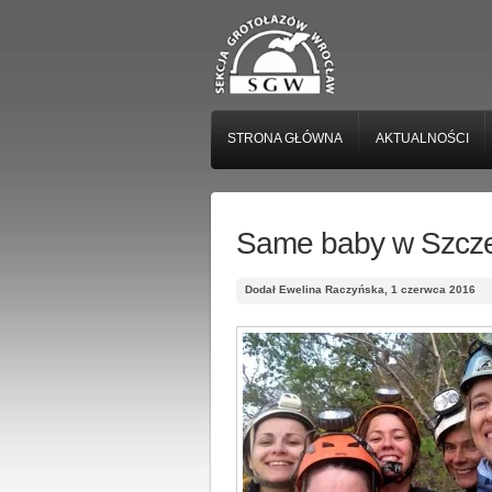
STRONA GŁÓWNA
AKTUALNOŚCI
Same baby w Szczel
Dodał Ewelina Raczyńska, 1 czerwca 2016