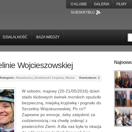
O KLUBIE
GALERIA
FILMY
SUBSKRYBUJ
DZIAŁALNOŚĆ
BAZA WIEDZY
Najnowsz
inie Wojcieszowskiej
Kategorie:
Aktualności
,
Działalność krajowa
,
Ważne
Komentarze: 1
W sobotni, majowy (20-21/05/2016) dzień
stado klubowych świnek morskich opuściło
bezpieczną, miejską kryjówkę i pognało do
Szczeliny Wojcieszowskiej. Po co?
Zapewne po emocje, żeby zatęsknić za
codziennością i na chwilę zniknąć z
powierzchni Ziemi. A dla nas była to okazja