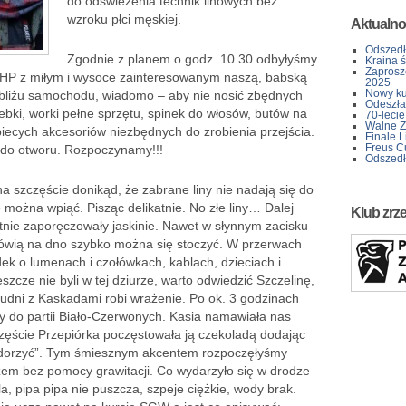
do odświeżenia technik linowych bez
wzroku płci męskiej.
Aktualno
Odszedł
Zgodnie z planem o godz. 10.30 odbyłyśmy
Kraina 
Zaprosz
BHP z miłym i wysoce zainteresowanym naszą, babską
2025
Nowy kur
bliżu samochodu, wiadomo – aby nie nosić zbędnych
Odeszła 
rebki, worki pełne sprzętu, spinek do włosów, butów na
70-lecie
Walne Z
iecych akcesoriów niezbędnych do zrobienia przejścia.
Finale L
Freus C
a do otworu. Rozpoczynamy!!!
Odszedł
 na szczęście donikąd, że zabrane liny nie nadają się do
e można wpiąć. Pisząc delikatnie. No złe liny… Dalej
Klub zrz
ietnie zaporęczowały jaskinie. Nawet w słynnym zacisku
 mówią na dno szybko można się stoczyć. W przerwach
ek o lumenach i czołówkach, kablach, dzieciach i
szcze nie byli w tej dziurze, warto odwiedzić Szczelinę,
tudni z Kaskadami robi wrażenie. Po ok. 3 godzinach
my do partii Biało-Czerwonych. Kasia namawiała nas
zęście Przepiórka poczęstowała ją czekoladą dodając
azdorzyć”. Tym śmiesznym akcentem rozpoczęłyśmy
azem bez pomocy grawitacji. Co wydarzyło się w drodze
a, pipa pipa nie puszcza, szpeje ciężkie, wody brak.