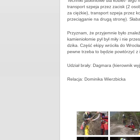
Techniki jaskiniowe dla kobiet- tego
transport szpeja przez zacisk (2 os
za ciężkie), transport szpeja przez k
przeciąganie na drugą stronę). Słaba
Przyznam, że przyjemnie było znale
kamieniołomie pył był miły i nie prze
dzika. Część ekipy wróciła do Wrocła
pewne trzeba to będzie powtórzyć z i
Udział brały: Dagmara (kierownik wyj
Relacja: Dominika Wierzbicka