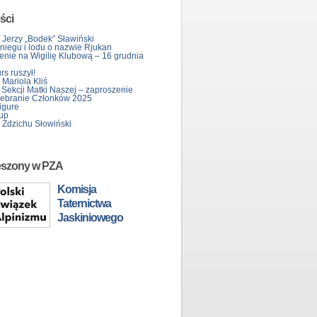
ści
 Jerzy „Bodek” Sławiński
śniegu i lodu o nazwie Rjukan
enie na Wigilię Klubową – 16 grudnia
s ruszył!
Mariola Kliś
 Sekcji Matki Naszej – zaproszenie
ebranie Członków 2025
igure
up
 Zdzichu Słowiński
eszony w PZA
Komisja
Taternictwa
Jaskiniowego