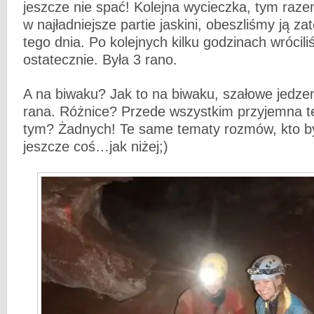
jeszcze nie spać! Kolejna wycieczka, tym raz
w najładniejsze partie jaskini, obeszliśmy ją z
tego dnia. Po kolejnych kilku godzinach wrócil
ostatecznie. Była 3 rano.
A na biwaku? Jak to na biwaku, szałowe jedze
rana. Różnice? Przede wszystkim przyjemna t
tym? Żadnych! Te same tematy rozmów, kto by
jeszcze coś…jak niżej;)