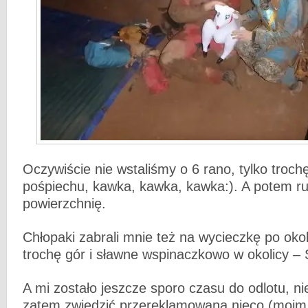
Oczywiście nie wstaliśmy o 6 rano, tylko troch
pośpiechu, kawka, kawka, kawka:). A potem r
powierzchnię.
Chłopaki zabrali mnie też na wycieczkę po okol
trochę gór i sławne wspinaczkowo w okolicy –
A mi zostało jeszcze sporo czasu do odlotu, n
zatem zwiedzić przereklamowaną nieco (moim 