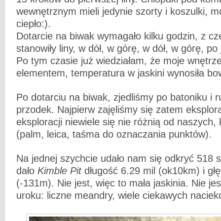
wewnętrznym mieli jedynie szorty i koszulki, mó
ciepło:).
Dotarcie na biwak wymagało kilku godzin, z c
stanowiły liny, w dół, w górę, w dół, w górę, p
Po tym czasie już wiedziałam, że moje wnętrz
elementem, temperatura w jaskini wynosiła bo
Po dotarciu na biwak, zjedliśmy po batoniku i 
przodek. Najpierw zajęliśmy się zatem eksplor
eksploracji niewiele się nie różnią od naszych,
(palm, leica, taśma do oznaczania punktów).
Na jednej szychcie udało nam się odkryć 518 
dało
Kimble Pit
długość 6.29 mil (ok10km) i gł
(-131m). Nie jest, więc to mała jaskinia. Nie j
uroku: liczne meandry, wiele ciekawych naciek