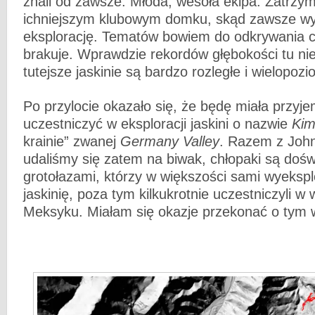
znali od zawsze. Młoda, wesoła ekipa. Zatrzym
ichniejszym klubowym domku, skąd zawsze wy
eksplorację. Tematów bowiem do odkrywania ci
brakuje. Wprawdzie rekordów głębokości tu nie 
tutejsze jaskinie są bardzo rozległe i wielopoz
Po przylocie okazało się, że będę miała przyj
uczestniczyć w eksploracji jaskini o nazwie
Kim
krainie” zwanej
Germany Valley
. Razem z Joh
udaliśmy się zatem na biwak, chłopaki są doś
grotołazami, którzy w większości sami wyeksp
jaskinię, poza tym kilkukrotnie uczestniczyli 
Meksyku. Miałam się okazje przekonać o tym w