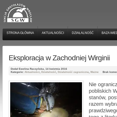
STRONA GŁÓWNA
AKTUALNOŚCI
DZIAŁALNOŚĆ
BAZA WIE
Eksploracja w Zachodniej Wirginii
Dodał Ewelina Raczyńska, 14 kwietnia 2016
Kategorie:
Aktualności
,
Działalność
,
Działalność zagraniczna
,
Ważne
Brak kome
Nie ogranicz
pobliskich 
stanów, pos
razem wybra
prawdziweg