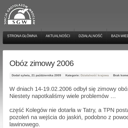
STRONA GŁÓWNA
AKTUALNOŚCI
DZIAŁALNOŚĆ
BAZA WIE
Obóz zimowy 2006
Dodał sylwia, 21 października 2009
Kategorie:
Działalność krajowa
Brak kome
W dniach 14-19.02.2006 odbył się zimowy obó
Niestety napotkaliśmy wiele problemów …
część Kolegów nie dotarła w Tatry, a TPN pos
pozoleń na wejścia do jaskiń, podobno z powo
lawinowego.