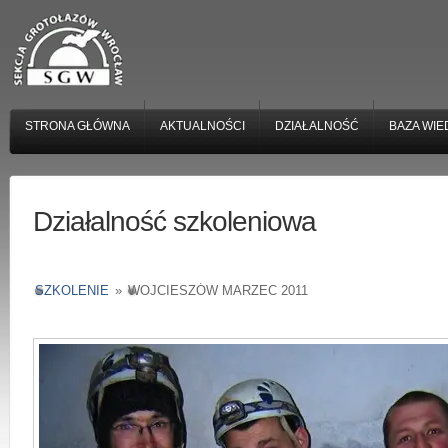
STRONA GŁÓWNA
AKTUALNOŚCI
DZIAŁALNOŚĆ
BAZA WIE
Działalność szkoleniowa
SZKOLENIE
»
WOJCIESZÓW MARZEC 2011