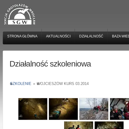
STRONA GŁÓWNA
AKTUALNOŚCI
DZIAŁALNOŚĆ
BAZA WIE
Działalność szkoleniowa
SZKOLENIE
»
WOJCIESZÓW KURS 03.2014