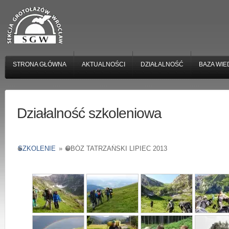
STRONA GŁÓWNA
AKTUALNOŚCI
DZIAŁALNOŚĆ
BAZA WIE
Działalność szkoleniowa
SZKOLENIE
»
OBÓZ TATRZAŃSKI LIPIEC 2013