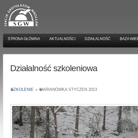
STRONA GŁÓWNA
AKTUALNOŚCI
DZIAŁALNOŚĆ
BAZA WIE
Działalność szkoleniowa
SZKOLENIE
»
MARIANÓWKA STYCZEŃ 2013