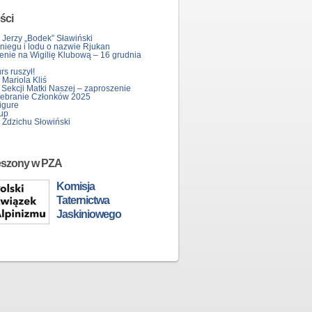
ści
 Jerzy „Bodek” Sławiński
śniegu i lodu o nazwie Rjukan
enie na Wigilię Klubową – 16 grudnia
s ruszył!
Mariola Kliś
 Sekcji Matki Naszej – zaproszenie
ebranie Członków 2025
igure
up
 Zdzichu Słowiński
eszony w PZA
Komisja
Taternictwa
Jaskiniowego