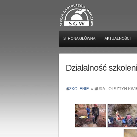
STRONA GŁÓWNA
AKTUALNOŚCI
Działalność szkole
SZKOLENIE
»
JURA - OLSZTYN KWI