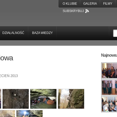
O KLUBIE
GALERIA
FILMY
SUBSKRYBUJ
DZIAŁALNOŚĆ
BAZA WIEDZY
Najnowsz
niowa
ECIEŃ 2013