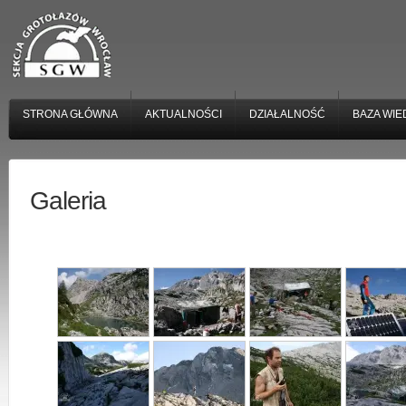
STRONA GŁÓWNA
AKTUALNOŚCI
DZIAŁALNOŚĆ
BAZA WIE
Galeria