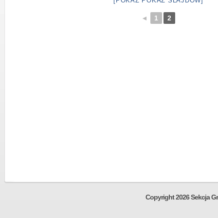
[POKAŻ POKAZ SLAJDÓW]
◄
1
2
Copyright 2026 Sekcja Gr