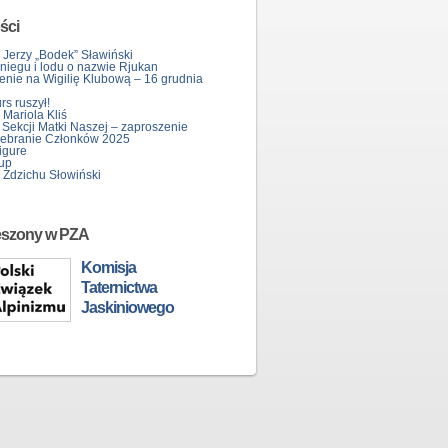
ści
 Jerzy „Bodek” Sławiński
śniegu i lodu o nazwie Rjukan
enie na Wigilię Klubową – 16 grudnia
s ruszył!
Mariola Kliś
 Sekcji Matki Naszej – zaproszenie
ebranie Członków 2025
igure
up
 Zdzichu Słowiński
eszony w PZA
Komisja
Taternictwa
Jaskiniowego