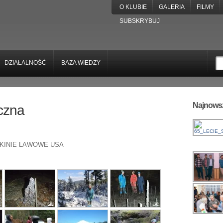
O KLUBIE
GALERIA
FILMY
SUBSKRYBUJ
DZIAŁALNOŚĆ
BAZA WIEDZY
Najnowsz
czna
KINIE LAWOWE USA