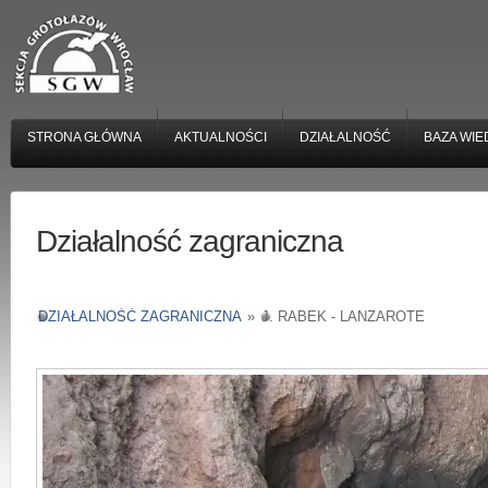
STRONA GŁÓWNA
AKTUALNOŚCI
DZIAŁALNOŚĆ
BAZA WIE
Działalność zagraniczna
DZIAŁALNOŚĆ ZAGRANICZNA
»
J. RABEK - LANZAROTE