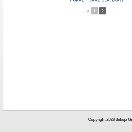
[POKAŻ POKAZ SLAJDÓW]
◄
1
2
Copyright 2026 Sekcja Gr