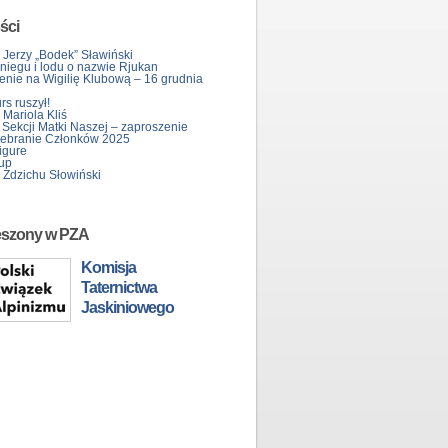
ści
 Jerzy „Bodek” Sławiński
śniegu i lodu o nazwie Rjukan
enie na Wigilię Klubową – 16 grudnia
s ruszył!
Mariola Kliś
 Sekcji Matki Naszej – zaproszenie
ebranie Członków 2025
igure
up
 Zdzichu Słowiński
eszony w PZA
Komisja
Taternictwa
Jaskiniowego