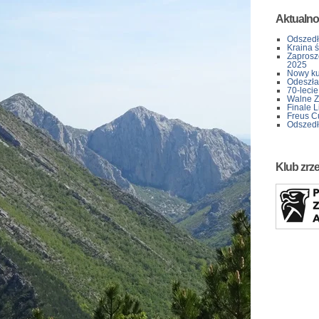
Aktualno
Odszedł
Kraina 
Zaprosz
2025
Nowy kur
Odeszła 
70-lecie
Walne Z
Finale L
Freus C
Odszedł
Klub zrz