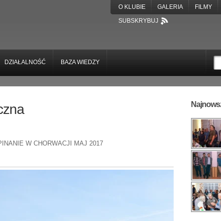
O KLUBIE
GALERIA
FILMY
SUBSKRYBUJ
DZIAŁALNOŚĆ
BAZA WIEDZY
Najnowsz
czna
INANIE W CHORWACJI MAJ 2017