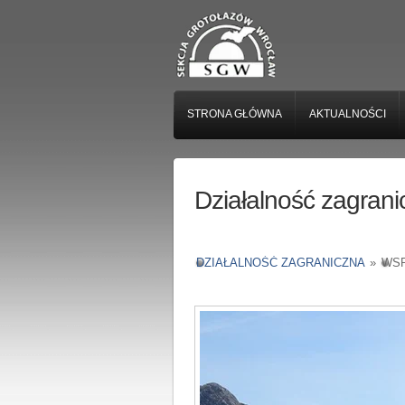
STRONA GŁÓWNA
AKTUALNOŚCI
Działalność zagrani
DZIAŁALNOŚĆ ZAGRANICZNA
»
WSP