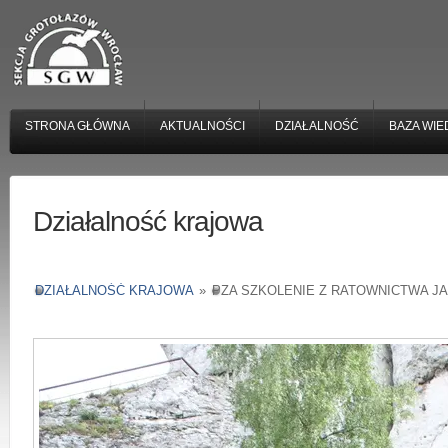
STRONA GŁÓWNA
AKTUALNOŚCI
DZIAŁALNOŚĆ
BAZA WIE
Działalność krajowa
DZIAŁALNOŚĆ KRAJOWA
»
PZA SZKOLENIE Z RATOWNICTWA JA