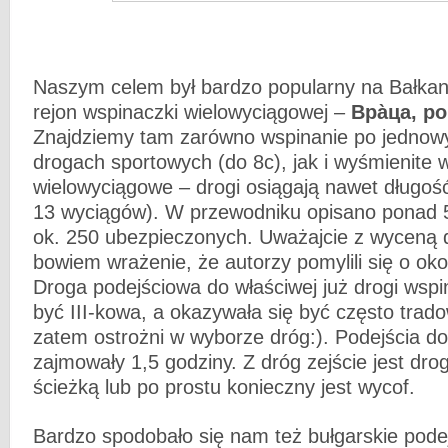
Naszym celem był bardzo popularny na Bałka
rejon wspinaczki wielowyciągowej –
Вра̀ца, po
Znajdziemy tam zarówno wspinanie po jednow
drogach sportowych (do 8c), jak i wyśmienite 
wielowyciągowe – drogi osiągają nawet długoś
13 wyciągów). W przewodniku opisano ponad 
ok. 250 ubezpieczonych. Uważajcie z wyceną 
bowiem wrażenie, że autorzy pomylili się o oko
Droga podejściowa do właściwej już drogi wsp
być III-kowa, a okazywała się być często trad
zatem ostrożni w wyborze dróg:). Podejścia d
zajmowały 1,5 godziny. Z dróg zejście jest dro
ścieżką lub po prostu konieczny jest wycof.
Bardzo spodobało się nam też bułgarskie pode