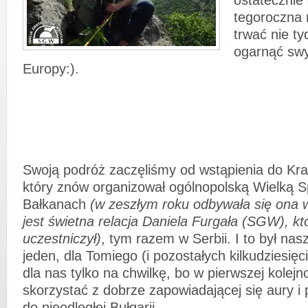
ostatecznie 
tegoroczna
trwać nie ty
ogarnąć sw
Europy:).
Swoją podróż zaczęliśmy od wstąpienia do Kr
który znów organizował ogólnopolską Wielką 
Bałkanach
(w zeszłym roku odbywała się ona
jest świetna relacja Daniela Furgała (SGW), któ
uczestniczył)
, tym razem w Serbii. I to był nas
jeden, dla Tomiego (i pozostałych kilkudziesięc
dla nas tylko na chwilkę, bo w pierwszej kolej
skorzystać z dobrze zapowiadającej się aury i 
do nieodległej Bułgarii.