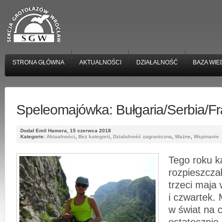
STRONA GŁÓWNA
AKTUALNOŚCI
DZIAŁALNOŚĆ
BAZA WIE
Speleomajówka: Bułgaria/Serbia/F
Dodał Emil Hamera, 15 czerwca 2018
Kategorie:
Aktualności
,
Bez kategorii
,
Działalność zagraniczna
,
Ważne
,
Wspinanie
Tego roku k
rozpieszczał
trzeci maja
i czwartek.
w świat na c