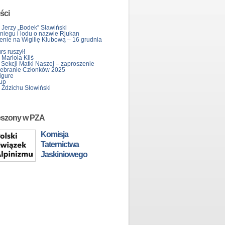
ści
 Jerzy „Bodek” Sławiński
śniegu i lodu o nazwie Rjukan
enie na Wigilię Klubową – 16 grudnia
s ruszył!
Mariola Kliś
 Sekcji Matki Naszej – zaproszenie
ebranie Członków 2025
igure
up
 Zdzichu Słowiński
eszony w PZA
Komisja
Taternictwa
Jaskiniowego