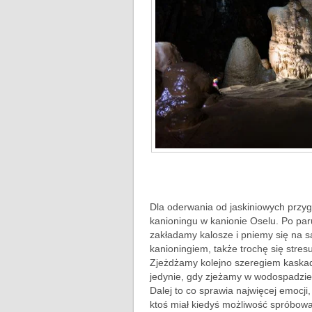
Dla oderwania od jaskiniowych przy
kanioningu w kanionie Oselu. Po pa
zakładamy kalosze i pniemy się na s
kanioningiem, także trochę się stres
Zjeżdżamy kolejno szeregiem kaska
jedynie, gdy zjeżamy w wodospadzie, 
Dalej to co sprawia najwięcej emocji,
ktoś miał kiedyś możliwość spróbow