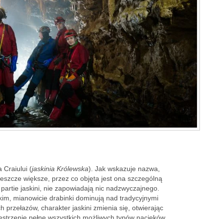
 Craiului (
jaskinia Królewska
). Jak wskazuje nazwa,
jeszcze większe, przez co objęta jest ona szczególną
partie jaskini, nie zapowiadają nic nadzwyczajnego.
kim, mianowicie drabinki dominują nad tradycyjnymi
h przełazów, charakter jaskini zmienia się, otwierając
strzenie pełne wszystkich możliwych typów nacieków.