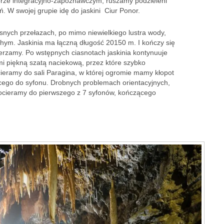
rze integracyjno-zapoznawczym, ruszamy podzieleni
. W swojej grupie idę do jaskini Ciur Ponor.
asnych przełazach, po mimo niewielkiego lustra wody,
hym. Jaskinia ma łączną długość 20150 m. I kończy się
ierzamy. Po wstępnych ciasnotach jaskinia kontynuuje
i piękną szatą naciekową, przez które szybko
ieramy do sali Paragina, w której ogromie mamy kłopot
ego do syfonu. Drobnych problemach orientacyjnych,
ocieramy do pierwszego z 7 syfonów, kończącego