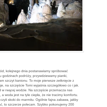
gód, kolejnego dnia postanawiamy spróbować
ru godzinach podróży, przywdziewamy pianki,
am szczyt kanionu. To moje pierwsze zetknięcie z
uje, na szczęście Tomi wyjaśnia szczegółowo co i jak.
d w rwącej wodzie. Na szczęście przemacza nas
a woda jest na tyle ciepła, że nie tracimy komfortu.
 czyli skoki do marmitu. Ogólnie fajna zabawa, jakby
ać, to szczerze polecam. Szybko pokonujemy 200