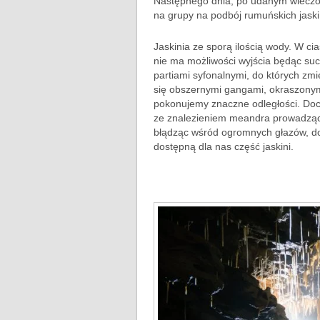
Następnego dnia, po udanym wieczo
na grupy na podbój rumuńskich jaskiń
Jaskinia ze sporą ilością wody. W ci
nie ma możliwości wyjścia będąc suc
partiami syfonalnymi, do których zm
się obszernymi gangami, okraszonym
pokonujemy znaczne odległości. Doc
ze znalezieniem meandra prowadząc
błądząc wśród ogromnych głazów, d
dostępną dla nas część jaskini.