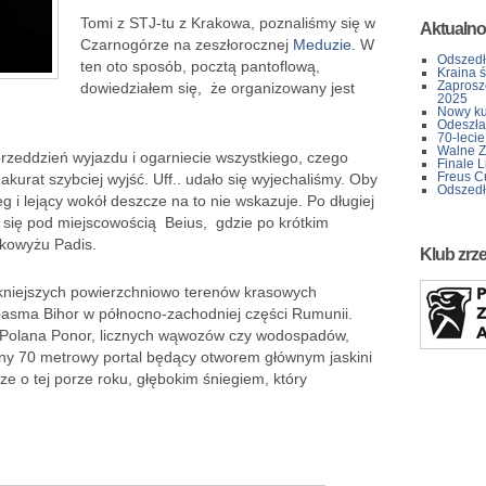
Tomi z STJ-tu z Krakowa, poznaliśmy się w
Aktualno
Czarnogórze na zeszłorocznej
Meduzie
. W
Odszedł
ten oto sposób, pocztą pantoflową,
Kraina 
Zaprosz
dowiedziałem się, że organizowany jest
2025
Nowy kur
Odeszła 
70-lecie
Walne Z
przeddzień wyjazdu i ogarniecie wszystkiego, czego
Finale L
Freus C
akurat szybciej wyjść. Uff.. udało się wyjechaliśmy. Oby
Odszedł
g i lejący wokół deszcze na to nie wskazuje. Po długiej
 się pod miejscowością Beius, gdzie po krótkim
kowyżu Padis.
Klub zrz
ękniejszych powierzchniowo terenów krasowych
pasma Bihor w północno-zachodniej części Rumunii.
y Polana Ponor, licznych wąwozów czy wodospadów,
ny 70 metrowy portal będący otworem głównym jaskini
cze o tej porze roku, głębokim śniegiem, który