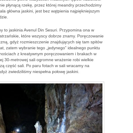
rnie płynącą rzekę, przez której meandry przechodzimy
ala główna jaskini, jest bez wątpienia najpiękniejszym
dzie.
my to jaskinia Avenul Din Sesuri. Przypomina ona w
tatrzańskie, które wszyscy dobrze znamy. Poręczowanie
iczną, gdyż rozmieszczenie znajdujących się tam spitów
 lat, zatem wybranie tego „jedynego” idealnego punktu
udnościach z kreatywnym poręczowaniem i brakach w
tej 30-metrowej sali ogromne wrażenie robi wielkie
ą część sali. Po paru fotach w sali wracamy na
dyż zwiedziliśmy niespełna połowę jaskini.