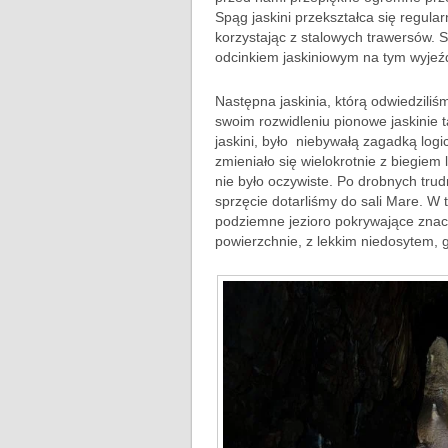
Spąg jaskini przekształca się regula
korzystając z stalowych trawersów. S
odcinkiem jaskiniowym na tym wyjeź
Następna jaskinia, którą odwiedziliś
swoim rozwidleniu pionowe jaskinie 
jaskini, było niebywałą zagadką log
zmieniało się wielokrotnie z biegiem
nie było oczywiste. Po drobnych tr
sprzęcie dotarliśmy do sali Mare. W 
podziemne jezioro pokrywające znacz
powierzchnie, z lekkim niedosytem, g