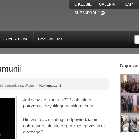
O KLUBIE
GALERIA
FILMY
SUBSKRYBUJ
DZIAŁALNOŚĆ
BAZA WIEDZY
Najnowsz
munii
ość zagraniczna
,
Ważne
Komentarze: 1
Jedziesz do Rumunii??? Jak tak to
potrzebuje szybkiego potwierdzenia.…
Nie wahając się długo odpowiedziałem:
dobra jadę, ale kto organizuje, gdzie, jak i
dlaczego?