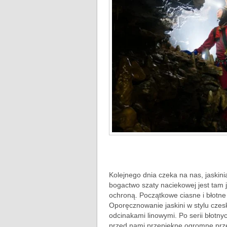
Kolejnego dnia czeka na nas, jaskinia
bogactwo szaty naciekowej jest tam 
ochroną. Początkowe ciasne i błotne 
Oporęcznowanie jaskini w stylu czes
odcinakami linowymi. Po serii błotnyc
przed nami przepiękne ogromne prze