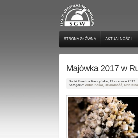
STRONA GŁÓWNA
AKTUALNOŚCI
Majówka 2017 w Ru
Dodał Ewelina Raczyńska, 12 czerwca 2017
Kategorie:
Aktualności
,
Działalność
,
Działaln