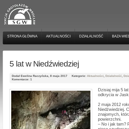
STRONA GŁÓWNA
AKTUALNOŚCI
DZIAŁALNOŚĆ
BAZA WIE
5 lat w Niedźwiedziej
Dodał Ewelina Raczyńska, 8 maja 2017
Kategorie:
Aktualności
,
Działalność
,
Dzi
Komentarze: 1
Dzisiaj mija 5 la
odkrycia w Jask
2 maja 2012 rok
Niedźwiedziej. 
znajomych, któr
powierzchni.
– No i jak tam? 