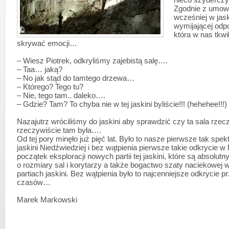
nieco szydercz
Zgodnie z umową
wcześniej w jask
wymijającej odp
która w nas tkwi
skrywać emocji…
– Wiesz Piotrek, odkryliśmy zajebistą salę….
– Taa… jaką?
– No jak stąd do tamtego drzewa…
– Którego? Tego tu?
– Nie, tego tam.. daleko….
– Gdzie? Tam? To chyba nie w tej jaskini byliście!!! (hehehee!!!)
Nazajutrz wróciliśmy do jaskini aby sprawdzić czy ta sala rzec
rzeczywiście tam była….
Od tej pory minęło już pięć lat. Było to nasze pierwsze tak spe
jaskini Niedźwiedziej i bez wątpienia pierwsze takie odkrycie w
początek eksploracji nowych partii tej jaskini, które są absolut
o rozmiary sal i korytarzy a także bogactwo szaty naciekowej 
partiach jaskini. Bez wątpienia było to najcenniejsze odkrycie p
czasów…
Marek Markowski