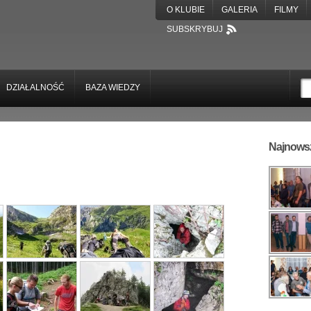
O KLUBIE
GALERIA
FILMY
SUBSKRYBUJ
DZIAŁALNOŚĆ
BAZA WIEDZY
Najnowsz