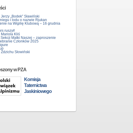
ści
 Jerzy „Bodek” Sławiński
śniegu i lodu o nazwie Rjukan
enie na Wigilię Klubową – 16 grudnia
s ruszył!
Mariola Kliś
 Sekcji Matki Naszej – zaproszenie
ebranie Członków 2025
igure
up
 Zdzichu Słowiński
eszony w PZA
Komisja
Taternictwa
Jaskiniowego