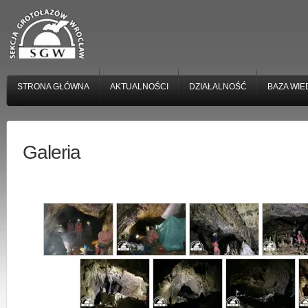
STRONA GŁÓWNA
AKTUALNOŚCI
DZIAŁALNOŚĆ
BAZA WIE
Galeria