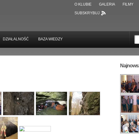
O KLUBIE
GALERIA
FILMY
SUBSKRYBUJ
DZIAŁALNOŚĆ
BAZA WIEDZY
Najnowsz