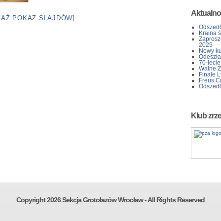
Aktualno
KAŻ POKAZ SLAJDÓW]
Odszedł
Kraina 
Zaprosz
2025
Nowy kur
Odeszła 
70-lecie
Walne Z
Finale L
Freus C
Odszedł
Klub zrz
Copyright 2026 Sekcja Grotołazów Wrocław - All Rights Reserved