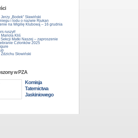
ści
 Jerzy „Bodek” Sławiński
śniegu i lodu o nazwie Rjukan
enie na Wigilię Klubową – 16 grudnia
s ruszył!
Mariola Kliś
 Sekcji Matki Naszej – zaproszenie
ebranie Członków 2025
igure
up
 Zdzichu Słowiński
eszony w PZA
Komisja
Taternictwa
Jaskiniowego