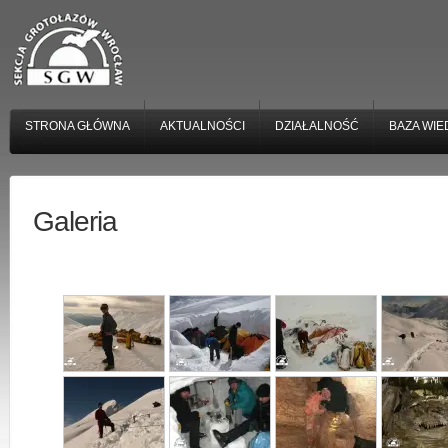
STRONA GŁÓWNA
AKTUALNOŚCI
DZIAŁALNOŚĆ
BAZA WIE
Galeria