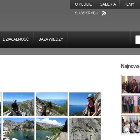
O KLUBIE
GALERIA
FILMY
SUBSKRYBUJ
DZIAŁALNOŚĆ
BAZA WIEDZY
Najnowsz