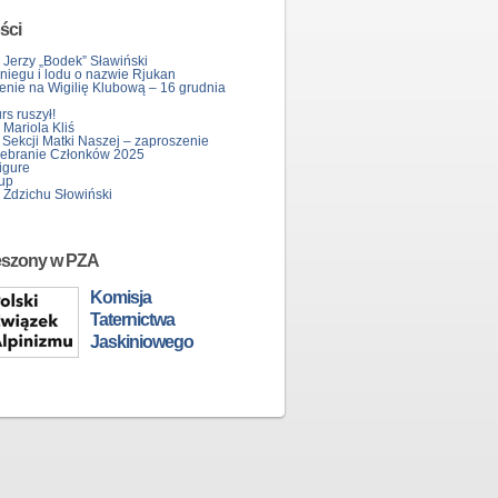
ści
 Jerzy „Bodek” Sławiński
śniegu i lodu o nazwie Rjukan
enie na Wigilię Klubową – 16 grudnia
s ruszył!
Mariola Kliś
 Sekcji Matki Naszej – zaproszenie
ebranie Członków 2025
igure
up
 Zdzichu Słowiński
eszony w PZA
Komisja
Taternictwa
Jaskiniowego