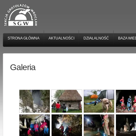
STRONA GŁÓWNA
AKTUALNOŚCI
DZIAŁALNOŚĆ
BAZA WIE
Galeria