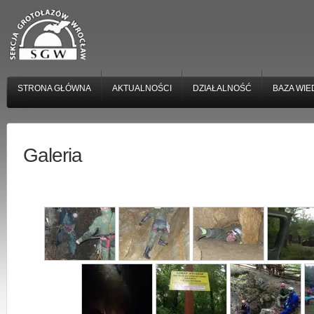
STRONA GŁÓWNA
AKTUALNOŚCI
DZIAŁALNOŚĆ
BAZA WIE
Galeria