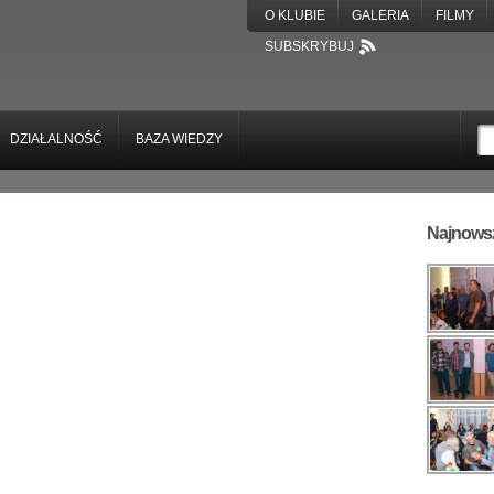
O KLUBIE
GALERIA
FILMY
SUBSKRYBUJ
DZIAŁALNOŚĆ
BAZA WIEDZY
Najnowsz