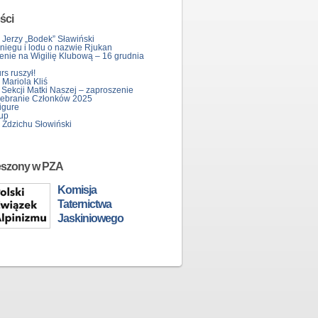
ści
 Jerzy „Bodek” Sławiński
śniegu i lodu o nazwie Rjukan
enie na Wigilię Klubową – 16 grudnia
s ruszył!
Mariola Kliś
 Sekcji Matki Naszej – zaproszenie
ebranie Członków 2025
igure
up
 Zdzichu Słowiński
eszony w PZA
Komisja
Taternictwa
Jaskiniowego