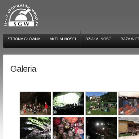
STRONA GŁÓWNA
AKTUALNOŚCI
DZIAŁALNOŚĆ
BAZA WIE
Galeria