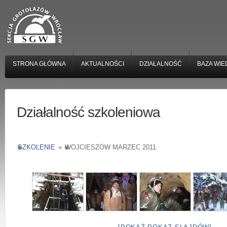
STRONA GŁÓWNA
AKTUALNOŚCI
DZIAŁALNOŚĆ
BAZA WIE
Działalność szkoleniowa
SZKOLENIE
»
WOJCIESZÓW MARZEC 2011