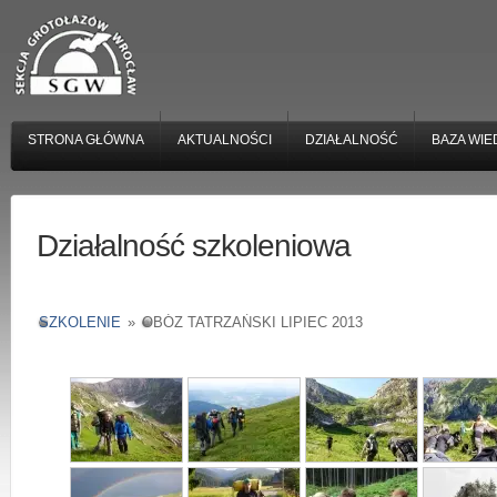
STRONA GŁÓWNA
AKTUALNOŚCI
DZIAŁALNOŚĆ
BAZA WIE
Działalność szkoleniowa
SZKOLENIE
»
OBÓZ TATRZAŃSKI LIPIEC 2013