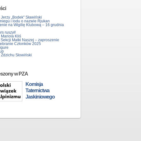
ści
 Jerzy „Bodek” Sławiński
śniegu i lodu o nazwie Rjukan
enie na Wigilię Klubową – 16 grudnia
s ruszył!
Mariola Kliś
 Sekcji Matki Naszej – zaproszenie
ebranie Członków 2025
igure
up
 Zdzichu Słowiński
eszony w PZA
Komisja
Taternictwa
Jaskiniowego