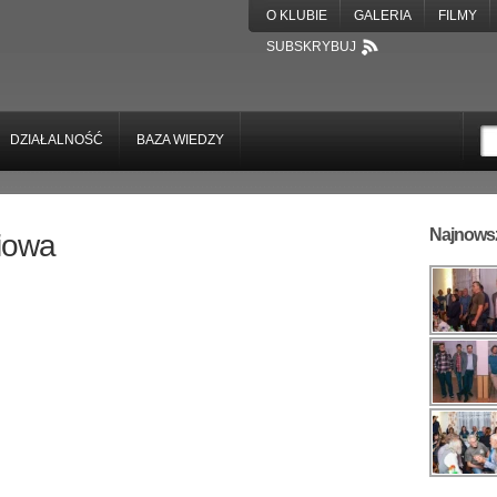
O KLUBIE
GALERIA
FILMY
SUBSKRYBUJ
DZIAŁALNOŚĆ
BAZA WIEDZY
Najnowsz
niowa