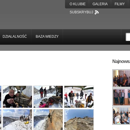
O KLUBIE
GALERIA
FILMY
SUBSKRYBUJ
DZIAŁALNOŚĆ
BAZA WIEDZY
Najnowsz