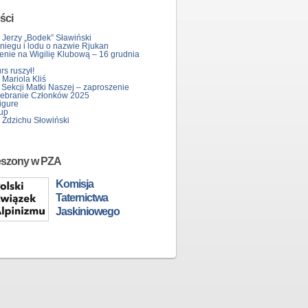
ści
 Jerzy „Bodek” Sławiński
śniegu i lodu o nazwie Rjukan
enie na Wigilię Klubową – 16 grudnia
s ruszył!
Mariola Kliś
 Sekcji Matki Naszej – zaproszenie
ebranie Członków 2025
igure
up
 Zdzichu Słowiński
eszony w PZA
Komisja
Taternictwa
Jaskiniowego