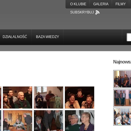
O KLUBIE
GALERIA
FILMY
SUBSKRYBUJ
DZIAŁALNOŚĆ
BAZA WIEDZY
Najnowsz