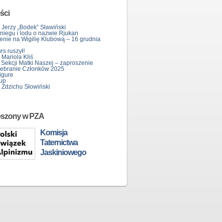
ści
 Jerzy „Bodek” Sławiński
śniegu i lodu o nazwie Rjukan
enie na Wigilię Klubową – 16 grudnia
s ruszył!
Mariola Kliś
 Sekcji Matki Naszej – zaproszenie
ebranie Członków 2025
igure
up
 Zdzichu Słowiński
eszony w PZA
Komisja
Taternictwa
Jaskiniowego