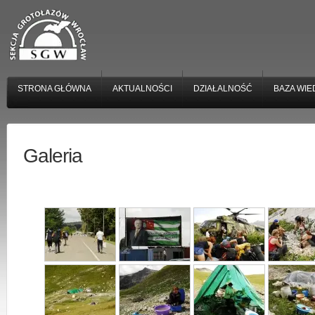
STRONA GŁÓWNA
AKTUALNOŚCI
DZIAŁALNOŚĆ
BAZA WIE
Galeria