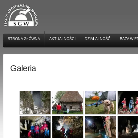
STRONA GŁÓWNA
AKTUALNOŚCI
DZIAŁALNOŚĆ
BAZA WIE
Galeria