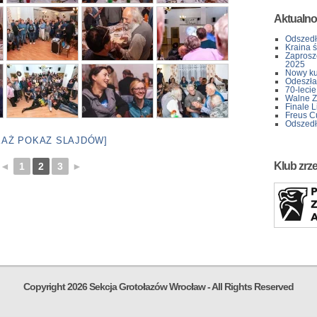
Aktualno
Odszedł
Kraina 
Zaprosz
2025
Nowy kur
Odeszła 
70-lecie
Walne Z
Finale L
Freus C
Odszedł
KAŻ POKAZ SLAJDÓW]
Klub zrz
◄
1
2
3
►
Copyright 2026 Sekcja Grotołazów Wrocław - All Rights Reserved