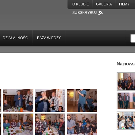
O KLUBIE
GALERIA
FILMY
SUBSKRYBUJ
DZIAŁALNOŚĆ
BAZA WIEDZY
Najnowsz