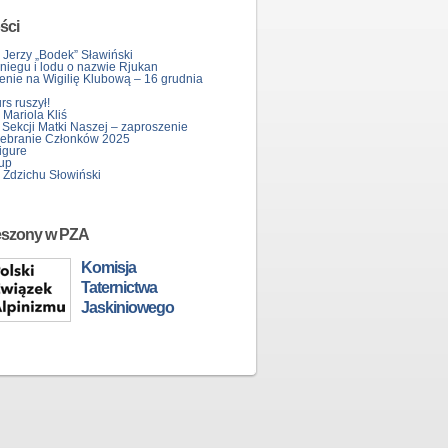
ści
 Jerzy „Bodek” Sławiński
śniegu i lodu o nazwie Rjukan
enie na Wigilię Klubową – 16 grudnia
s ruszył!
Mariola Kliś
 Sekcji Matki Naszej – zaproszenie
ebranie Członków 2025
igure
up
 Zdzichu Słowiński
eszony w PZA
Komisja
Taternictwa
Jaskiniowego