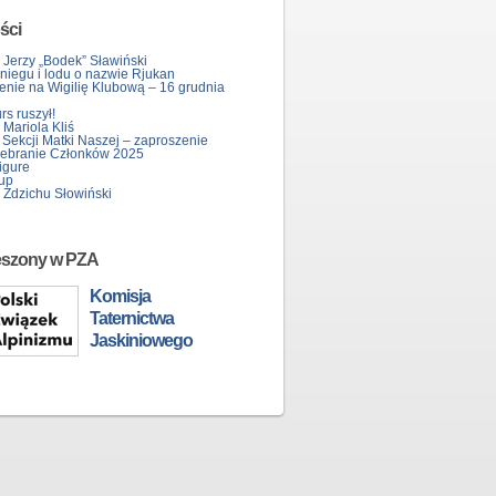
ści
 Jerzy „Bodek” Sławiński
śniegu i lodu o nazwie Rjukan
enie na Wigilię Klubową – 16 grudnia
s ruszył!
Mariola Kliś
 Sekcji Matki Naszej – zaproszenie
ebranie Członków 2025
igure
up
 Zdzichu Słowiński
eszony w PZA
Komisja
Taternictwa
Jaskiniowego