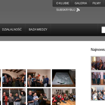
O KLUBIE
GALERIA
FILMY
SUBSKRYBUJ
DZIAŁALNOŚĆ
BAZA WIEDZY
Najnowsz