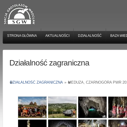
STRONA GŁÓWNA
AKTUALNOŚCI
DZIAŁALNOŚĆ
BAZA WIE
Działalność zagraniczna
DZIAŁALNOŚĆ ZAGRANICZNA
»
MEDUZA, CZARNOGÓRA PWR 20