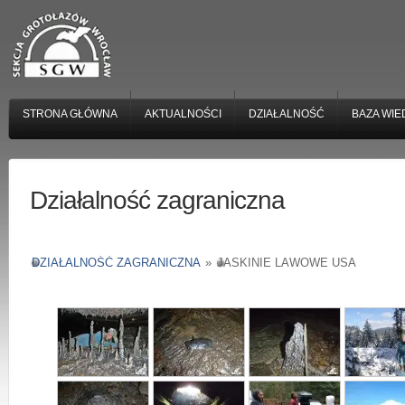
STRONA GŁÓWNA
AKTUALNOŚCI
DZIAŁALNOŚĆ
BAZA WIE
Działalność zagraniczna
DZIAŁALNOŚĆ ZAGRANICZNA
»
JASKINIE LAWOWE USA