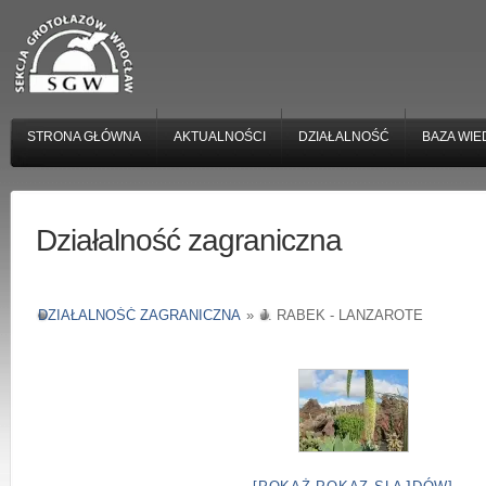
STRONA GŁÓWNA
AKTUALNOŚCI
DZIAŁALNOŚĆ
BAZA WIE
Działalność zagraniczna
DZIAŁALNOŚĆ ZAGRANICZNA
»
J. RABEK - LANZAROTE