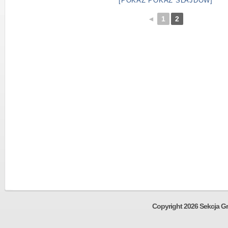
[POKAŻ POKAZ SLAJDÓW]
◄
1
2
Copyright 2026 Sekcja Gr