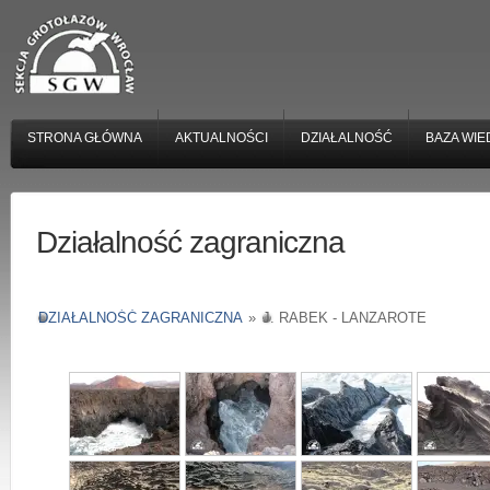
STRONA GŁÓWNA
AKTUALNOŚCI
DZIAŁALNOŚĆ
BAZA WIE
Działalność zagraniczna
DZIAŁALNOŚĆ ZAGRANICZNA
»
J. RABEK - LANZAROTE