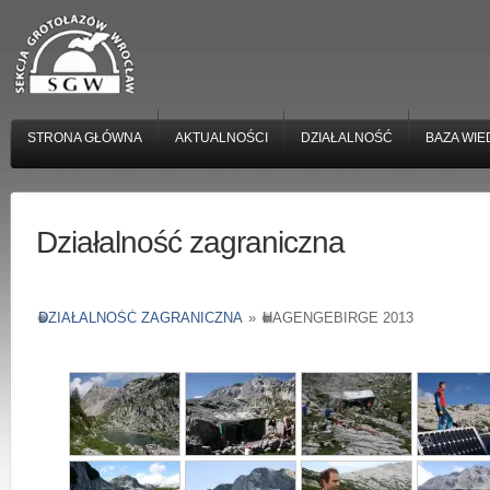
STRONA GŁÓWNA
AKTUALNOŚCI
DZIAŁALNOŚĆ
BAZA WIE
Działalność zagraniczna
DZIAŁALNOŚĆ ZAGRANICZNA
»
HAGENGEBIRGE 2013