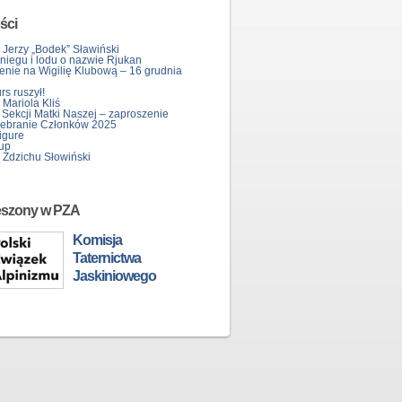
ści
 Jerzy „Bodek” Sławiński
śniegu i lodu o nazwie Rjukan
enie na Wigilię Klubową – 16 grudnia
s ruszył!
Mariola Kliś
 Sekcji Matki Naszej – zaproszenie
ebranie Członków 2025
igure
up
 Zdzichu Słowiński
eszony w PZA
Komisja
Taternictwa
Jaskiniowego