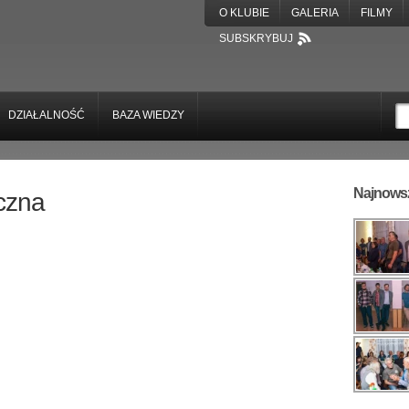
O KLUBIE
GALERIA
FILMY
SUBSKRYBUJ
DZIAŁALNOŚĆ
BAZA WIEDZY
Najnowsz
czna