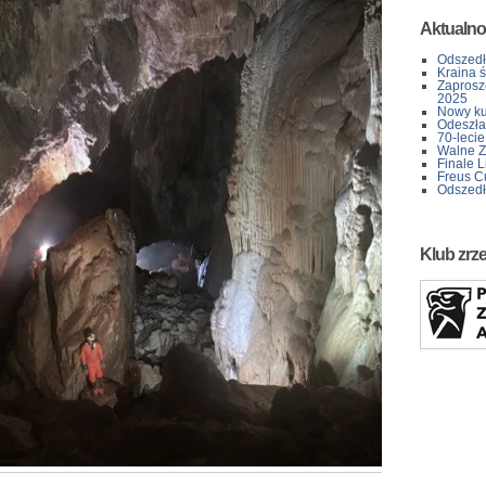
Aktualno
Odszedł
Kraina 
Zaprosz
2025
Nowy kur
Odeszła 
70-lecie
Walne Z
Finale L
Freus C
Odszedł
Klub zrz