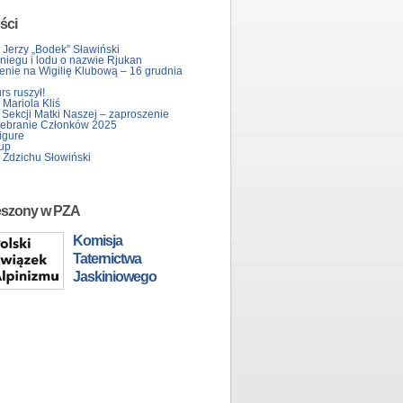
ści
 Jerzy „Bodek” Sławiński
śniegu i lodu o nazwie Rjukan
enie na Wigilię Klubową – 16 grudnia
s ruszył!
Mariola Kliś
 Sekcji Matki Naszej – zaproszenie
ebranie Członków 2025
igure
up
 Zdzichu Słowiński
eszony w PZA
Komisja
Taternictwa
Jaskiniowego