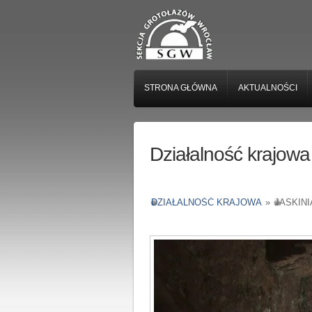
STRONA GŁÓWNA
AKTUALNOŚCI
Działalność krajowa
DZIAŁALNOŚĆ KRAJOWA
»
JASKINI